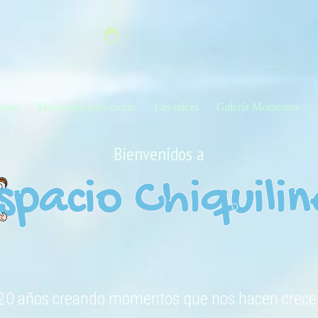
 casa
Momentos para crecer
Las raíces
Galería Momentos
Bienvenidos a
spacio Chiquilin
20 años creando momentos que nos hacen crece