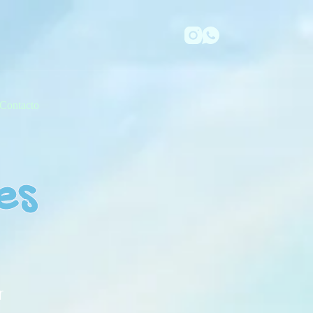
Contacto
es
r